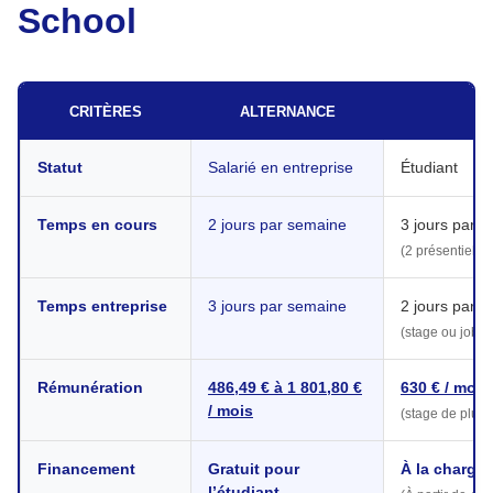
School
CRITÈRES
ALTERNANCE
Statut
Salarié en entreprise
Étudiant
Temps en cours
2 jours par semaine
3 jours par 
(2 présentiel + 
Temps entreprise
3 jours par semaine
2 jours par 
(stage ou job é
Rémunération
486,49 € à 1 801,80 €
630 € / moi
/ mois
(stage de plus 
Financement
Gratuit pour
À la charge 
l’étudiant