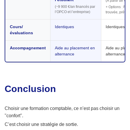
(À partir de 4 0
(~9 900 €/an financés par
+ Options : Re
l’OPCO et l’entreprise)
trouvée, prêt t
Cours/
Identiques
Identiques
évaluations
Accompagnement
Aide au placement en
Aide au plac
alternance
alternance
Conclusion
Choisir une formation comptable, ce n’est pas choisir un
"confort".
C’est choisir une stratégie de sortie.